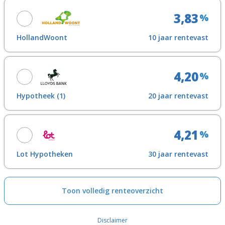
Looptijdrente
Maak een afspraak
3,83
%
Toon in overzicht
HollandWoont
10 jaar rentevast
Looptijdrente
Maak een afspraak
4,20
%
Toon in overzicht
Hypotheek (1)
20 jaar rentevast
Looptijdrente
Maak een afspraak
4,21
%
Toon in overzicht
Lot Hypotheken
30 jaar rentevast
Looptijdrente
Maak een afspraak
Toon volledig renteoverzicht
Toon in overzicht
Disclaimer