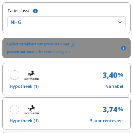
Tariefklasse
NHG
Geldverstrekkers van producten met
passen automatische rentedaling toe
3,40
%
Hypotheek (1)
Variabel
Maak een afspraak
3,74
%
Toon in overzicht
Hypotheek (1)
5 jaar rentevast